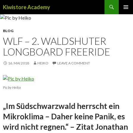
Search
Kiwistore Academy
SKIP TO CONTENT
BLOG
WLF – 2. WALDSHUTER
LONGBOARD FREERIDE
16. MAI 2018
HEIKO
LEAVE A COMMENT
Pic by Heiko
„Im Südschwarzwald herrscht ein
Mikroklima – Daher keine Panik, es
wird nicht regnen.“ – Zitat Jonathan