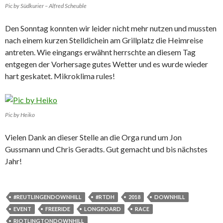
Pic by Südkurier – Alfred Scheuble
Den Sonntag konnten wir leider nicht mehr nutzen und mussten
nach einem kurzen Stelldichein am Grillplatz die Heimreise
antreten. Wie eingangs erwähnt herrschte an diesem Tag
entgegen der Vorhersage gutes Wetter und es wurde wieder
hart geskatet. Mikroklima rules!
Pic by Heiko
Vielen Dank an dieser Stelle an die Orga rund um Jon
Gussmann und Chris Geradts. Gut gemacht und bis nächstes
Jahr!
#REUTLINGENDOWNHILL
#RTDH
2018
DOWNHILL
EVENT
FREERIDE
LONGBOARD
RACE
RIOTLINGTONDOWNHILL