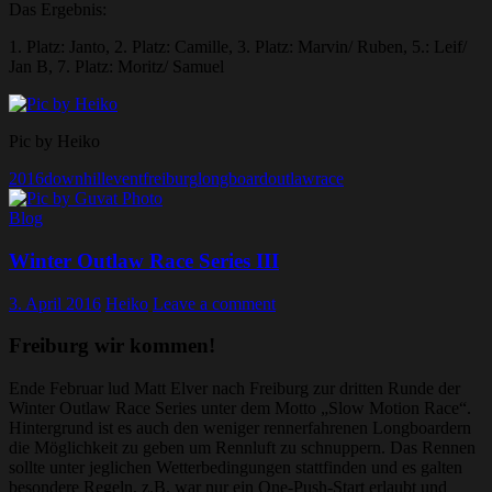
Das Ergebnis:
1. Platz: Janto, 2. Platz: Camille, 3. Platz: Marvin/ Ruben, 5.: Leif/
Jan B, 7. Platz: Moritz/ Samuel
Pic by Heiko
2016
downhill
event
freiburg
longboard
outlaw
race
Blog
Winter Outlaw Race Series III
3. April 2016
Heiko
Leave a comment
Freiburg wir kommen!
Ende Februar lud Matt Elver nach Freiburg zur dritten Runde der
Winter Outlaw Race Series unter dem Motto „Slow Motion Race“.
Hintergrund ist es auch den weniger rennerfahrenen Longboardern
die Möglichkeit zu geben um Rennluft zu schnuppern. Das Rennen
sollte unter jeglichen Wetterbedingungen stattfinden und es galten
besondere Regeln, z.B. war nur ein One-Push-Start erlaubt und