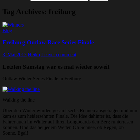
Tag Archives: freiburg
Blog
Freiburg Outlaw Race Series Finale
3. Mai 2017
Heiko
Leave a comment
Letzten Samstag war es mal wieder soweit
Outlaw Winter Series Finale in Freiburg
Walking the line
Über den Winter wurden gesamt sechs Rennen ausgetragen und nun
kam es zum heißersehnten Finale. Die Idee dahinter ist, dass die
Fahrer auch im Winter auf Ihren Longboards den Berg runterrasen
können. Und das bei jedem Wetter. Ob Schnee, ob Regen, ob
Sonne. Egal!