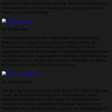
nach einem Crash ebenfalls nur ein Push. Mit der Startgebühr von 5
Euro und da jetzt auch noch Bombenwetter angesagt war hieß es:
Nichts wie auf nach Freiburg!
Pic by Max Hild
Also morgens erstmal in aller Frühe Ralph, den Gitarristen am
Bahnhof in Reutlingen aufsammeln und Vollgas ab über den
Schwarzwald vorbei am Feldberg nach Freiburg. Am Spot
angekommen wurde dieser erstmal in Augenschein genommen und
die vielen bekannten Leute begrüßt. Vom Allgäu, über Stuttgart bis
nach Baden war so ziemlich jeder verteten. Selbst Matt hat glaube
ich nicht mit so vielen Teilnehmern gerechnet.
Pic by Guvat Photo
Der Spot lag in den Weinbergen und da es ja ein Outlaw Race war,
wurde die Strasse auch nicht gesperrt. Streckenposten waren
natürlich da und hin- und wieder musste der Rennbetrieb kurz
unterbrochen werden aufgrund von Fahrzeugen auf der Strasse.
Prinzipiell war wieder-hoch-laufen angesagt, nur manchmal gab es