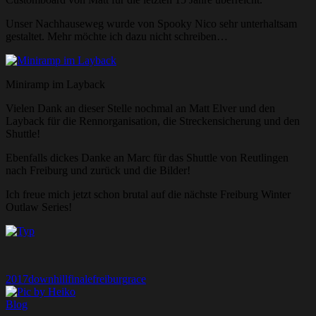
Unser Nachhauseweg wurde von Spooky Nico sehr unterhaltsam
gestaltet. Mehr möchte ich dazu nicht schreiben…
Miniramp im Layback
Vielen Dank an dieser Stelle nochmal an Matt Elver und den
Layback für die Rennorganisation, die Streckensicherung und den
Shuttle!
Ebenfalls dickes Danke an Marc für das Shuttle von Reutlingen
nach Freiburg und zurück und die Bilder!
Ich freue mich jetzt schon brutal auf die nächste Freiburg Winter
Outlaw Series!
2017
downhill
finale
freiburg
race
Blog