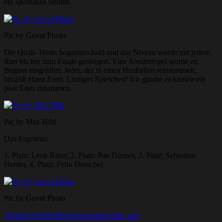
ein spontanes Shuttle.
Pic by Guvat Photo
Die Quali- Heats begannen bald und das Niveau wurde mit jedem
Run bis hin zum Finale gesteigert. Eine Sonderregel wurde zu
Beginn eingefährt: Jeder, der in einen Heuballen reinsemmelt,
bezahlt einen Euro. Lustiges Spielchen! Ich glaube es kamen ein
paar Euro zusammen.
Pic by Max Hild
Das Ergebnis:
1. Platz: Leon Ritter, 2. Platz: Pan Diemer, 3. Platz: Sebastian
Hertler, 4. Platz: Felix Druschel
Pic by Guvat Photo
2016
downhill
freiburg
longboard
outlaw race