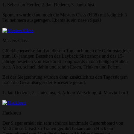
1. Sebastian Hertler, 2. Jan Dederer, 3. Janto Just.
Spontan wurde dann noch die Masters Class (Ü35) mit lediglich 3
Teilnehmern ausgetragen. Ebenfalls ein riesen Spaß!
Masters Class
Glücklicherweise fand an diesem Tag auch noch die Geburtstagfeier
zum 10- jährigen Bestehen des Layback Skateshops und das 15-
jährige bestehen von Hackbrett Longboards in den heiligen Hallen
statt. Also, schnell dahin und schön Essen, Trinken und Feiern.
Bei der Siegerehrung wurden dann zusätzlich zu den Tagessiegern
noch die Gesamtsieger der Raceserie gekürt:
1. Jan Dederer, 2. Janto Just, 3. Adrian Wersching, 4. Marvin Lorff
Hackbrett
Der Sieger erhielt ein sehr schönes handmade Customboard von
Matt himself. Fast zu Tränen gerührt bekam auch Hack ein
Customboard von Matt für die letzten 15 Jahre überreicht.