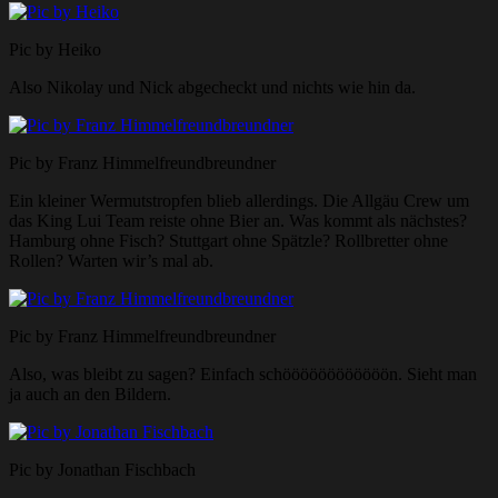
Pic by Heiko
Also Nikolay und Nick abgecheckt und nichts wie hin da.
Pic by Franz Himmelfreundbreundner
Ein kleiner Wermutstropfen blieb allerdings. Die Allgäu Crew um
das King Lui Team reiste ohne Bier an. Was kommt als nächstes?
Hamburg ohne Fisch? Stuttgart ohne Spätzle? Rollbretter ohne
Rollen? Warten wir’s mal ab.
Pic by Franz Himmelfreundbreundner
Also, was bleibt zu sagen? Einfach schöööööööööööön. Sieht man
ja auch an den Bildern.
Pic by Jonathan Fischbach