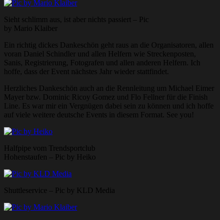
Sieht schlimm aus, ist aber nichts passiert – Pic
by Mario Klaiber
Ein richtig dickes Dankeschön geht raus an die Organisatoren, allen
voran Daniel Schindler und allen Helfern wie Streckenposten,
Sanis, Registrierung, Fotografen und allen anderen Helfern. Ich
hoffe, dass der Event nächstes Jahr wieder stattfindet.
Herzliches Dankeschön auch an die Rennleitung um Michael Eimer
Mayer bzw. Dominic Ricoy Gomez und Flo Fellner für die Finish
Line. Es war mir ein Vergnügen dabei sein zu können und ich hoffe
auf viele weitere deutsche Events in diesem Format. See you!
Halfpipe vom Trendsportclub
Hohenstaufen – Pic by Heiko
Shuttleservice – Pic by KLD Media