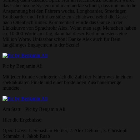
das tschechische System und man merkte schnell, dass nun auch die
Anspannung bei den Fahrern wuchs. Longboarder, Streetluger,
Buttboarder und Trifttriker stürzten sich abwechselnd die Gasse
nach Ottenbach runter. Kommentiert wurde das Ganze in der
Linkskurve von Sprachrohr Alex. Wenn man sagt, Menschen haben
ca. 10.000 Worte am Tag, dann hat dieser Kerl mindestens eine
Million Worte. Unfassbar schön! Danke Alex auch für Dein
langjähriges Engagement in der Szene!
Pic by Benjamin Ali
Mit jeder Runde verringerte sich die Zahl der Fahrer was in einem
spektakulären Finale und einer brodelnden Zuschauermenge
mündete.
Am Start – Pic by Benjamin Ali
Hier die Ergebnisse:
Open Class:
1. Sebastian Hertler, 2. Alex Dehmel, 3. Christoph
Schmalz, 4. Jakob Raab