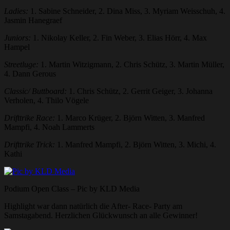
Ladies:
1. Sabine Schneider, 2. Dina Miss, 3. Myriam Weisschuh, 4.
Jasmin Hanegraef
Juniors:
1. Nikolay Keller, 2. Fin Weber, 3. Elias Hörr, 4. Max
Hampel
Streetluge:
1. Martin Witzigmann, 2. Chris Schütz, 3. Martin Müller,
4. Dann Gerous
Classic/ Buttboard:
1. Chris Schütz, 2. Gerrit Geiger, 3. Johanna
Verholen, 4. Thilo Vögele
Drifttrike Race:
1. Marco Krüger, 2. Björn Witten, 3. Manfred
Mampfi, 4. Noah Lammerts
Drifttrike Trick:
1. Manfred Mampfi, 2. Björn Witten, 3. Michi, 4.
Kathi
Podium Open Class – Pic by KLD Media
Highlight war dann natürlich die After- Race- Party am
Samstagabend. Herzlichen Glückwunsch an alle Gewinner!