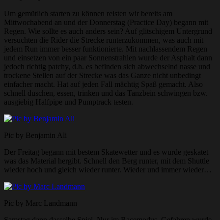
Um gemütlich starten zu können reisten wir bereits am
Mittwochabend an und der Donnerstag (Practice Day) begann mit
Regen. Wie sollte es auch anders sein? Auf glitschigem Untergrund
versuchten die Rider die Strecke runterzukommen, was auch mit
jedem Run immer besser funktionierte. Mit nachlassendem Regen
und einsetzen von ein paar Sonnenstrahlen wurde der Asphalt dann
jedoch richtig patchy, d.h. es befinden sich abwechselnd nasse und
trockene Stellen auf der Strecke was das Ganze nicht unbedingt
einfacher macht. Hat auf jeden Fall mächtig Spaß gemacht. Also
schnell duschen, essen, trinken und das Tanzbein schwingen bzw.
ausgiebig Halfpipe und Pumptrack testen.
Pic by Benjamin Ali
Der Freitag begann mit bestem Skatewetter und es wurde geskatet
was das Material hergibt. Schnell den Berg runter, mit dem Shuttle
wieder hoch und gleich wieder runter. Wieder und immer wieder…
Pic by Marc Landmann
Samstag dann dasselbe Spiel. Nur im Racemodus. Gefahren wurde