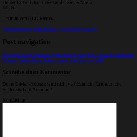
Heißer Ritt auf dem Feuerstuhl – Pic by Mario
Klaiber
Titelbild von KLD Media.
#reutlingendownhill
#rtdh
2017
downhill
event
race
Post navigation
Previous Post
Allgäutour #gammeleverything2k17
Next Post
Freiburg
Winter Outlaw Race Series Januar und Februar 2018
Schreibe einen Kommentar
Deine E-Mail-Adresse wird nicht veröffentlicht.
Erforderliche
Felder sind mit
*
markiert
Kommentar