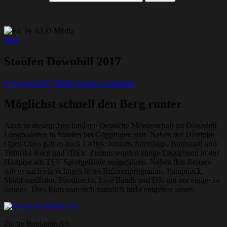
Blog
Staufen Downhill 2017
9. August 2017
Heiko
Leave a comment
Möglichst schnell den Berg runter
Auch in diesem Jahr fand die Deutsche Meisterschaft im Downhill
Longboarden in Staufen bei Göppingen statt. Neben der Disziplin
Open Class gab es auch Ladies, Juniors, Streetluge, Buttboard und
Trifttrike Race und -Trick. Zudem wurden einige Disziplinen in der
Halfpipe am TSV Sportgelände ausgefahren. Neben den Rennen
gab es auch ein richtiges fettes Rahmenprogramm. Pumptrack,
Skimboardbahn, Foodtrucks, Live Bands und DJs um nur einige zu
nennen. Dies kann man sich natürlich nicht entgehen lassen.
Pic by Benjamin Ali