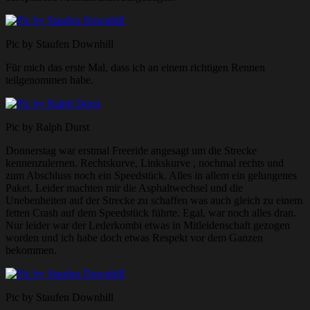
Pic by Staufen Downhill
Für mich das erste Mal, dass ich an einem richtigen Rennen
teilgenommen habe.
Pic by Ralph Durst
Donnerstag war erstmal Freeride angesagt um die Strecke
kennenzulernen. Rechtskurve, Linkskurve , nochmal rechts und
zum Abschluss noch ein Speedstück. Alles in allem ein gelungenes
Paket. Leider machten mir die Asphaltwechsel und die
Unebenheiten auf der Strecke zu schaffen was auch gleich zu einem
fetten Crash auf dem Speedstück führte. Egal, war noch alles dran.
Nur leider war der Lederkombi etwas in Mitleidenschaft gezogen
worden und ich habe doch etwas Respekt vor dem Ganzen
bekommen.
Pic by Staufen Downhill