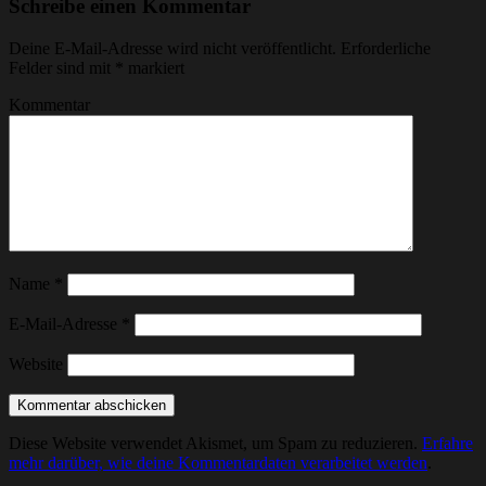
Schreibe einen Kommentar
Deine E-Mail-Adresse wird nicht veröffentlicht.
Erforderliche
Felder sind mit
*
markiert
Kommentar
Name
*
E-Mail-Adresse
*
Website
Diese Website verwendet Akismet, um Spam zu reduzieren.
Erfahre
mehr darüber, wie deine Kommentardaten verarbeitet werden
.