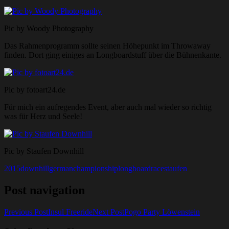
Pic by Woody Photography
Das Rahmenprogramm sollte seinen Höhepunkt im Throwaway
finden. Dort ging einiges an Longboardstuff über die Bühnenkante.
Pic by fotoart24.de
Für mich ein aufregendes Event, aber auch mal wieder so richtig
was für Herz und Seele!
Pic by Staufen Downhill
2015
downhill
germanchampionship
longboard
race
staufen
Post navigation
Previous Post
Insul Freeride
Next Post
Pogo Party Löwenstein