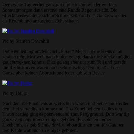
Der zweite Tag verlief ganz gut und ich kam wieder gut klar.
Sonntagmorgen dann erstmal eine Runde Regen für alle. Die
Strecke verwandelte sich in Schmierseife und das Ganze war eher
als Regenbingo anzusehen. Echt schade.
Pic by Staufen Downhill
Die Rennleitung um Michael „Eimer“ Meier hat die Heats dann
zeitlich möglichst weit nach hinten gelegt, damit die Strecke möglich
gut abtrocknen konnte. Dies gelang aber nur zum Teil und gerade
die Rechtskurven waren noch sehr rutschig. Dem Spaß tat das
Ganze aber keinen Abbruch und jeder gab sein Bestes.
Pic by Heiko
Nachdem die Finalheats ausgefochten waren und Sebastian Hertler
den Titel verteidigen konnte und Tina Zobel bei den Ladies den
Thron bestieg ging es postwendend zum Partyground. Dort war die
ganze Zeit über immer einiges geboten. Es spielten immer
Livebands, es gab Stände der Longboardfirmen und für Gaumen
und Kehle war auch so einiges geboten.