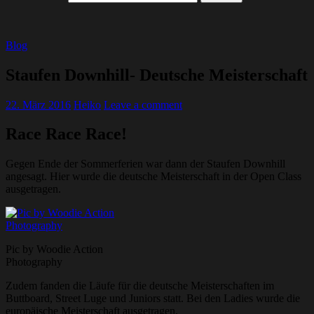
Blog
Staufen Downhill- Deutsche Meisterschaft
22. März 2016
Heiko
Leave a comment
Race Race Race!
Gegen Ende der Sommerferien war dann der Staufen Downhill
angesagt. Hier wurde die deutsche Meisterschaft in der Open Class
ausgetragen.
Pic by Woodie Action
Photography
Zudem fanden die Läufe für die deutsche Meisterschaften im
Buttboard, Street Luge und Juniors statt. Bei den Ladies wurde die
europäische Meisterschaft ausgetragen.