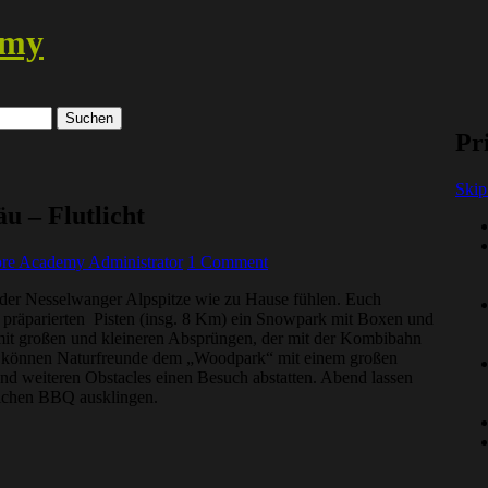
emy
Pr
Skip
u – Flutlicht
ore Academy Administrator
1 Comment
f der Nesselwanger Alpspitze wie zu Hause fühlen. Euch
s präparierten Pisten (insg. 8 Km) ein Snowpark mit Boxen und
 mit großen und kleineren Absprüngen, der mit der Kombibahn
en können Naturfreunde dem „Woodpark“ mit einem großen
und weiteren Obstacles einen Besuch abstatten. Abend lassen
lichen BBQ ausklingen.