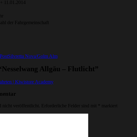
 + 11.01.2014
hr
ahl der Fahrgemeinschaft
Post
Silvretta Nova/Golm Alm
“Nesselwang Allgäu – Flutlicht”
hrten | Kiwistore Academy
mentar
nicht veröffentlicht.
Erforderliche Felder sind mit
*
markiert