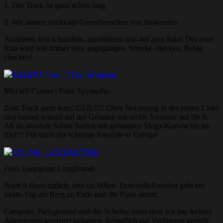
1. Der Track ist ganz schön lang
2. Wir starten direkt am Grenzhäuschen von Slowenien
Anziehen, fest schrauben, zuschnüren und auf zum Start! Der erste
Run wird wie immer easy angegangen. Strecke checken, Belag
checken!
Miri left Corner | Foto: Spymedia
Zum Track ganz kurz: GEIL!!!! Oben bisl ruppig in der ersten Links
und einmal schnell auf der Geraden mit rechts Sweaper auf die 6.
Ab da absolute Sahne Surfen mit gebangten Mega-Kurven bis ins
Ziel!!! Für mich der schönste Freeride in Europa!
Foto: Easygoinc Longboards
Nach 8 Runs täglich, also ca. 60km Downhill-Freuden geht ein
Skate-Tag am Berg zu Ende und die Party startet.
Campsite, Partyground und der Schelter unter dem wir das leckere
Abendessen kredenzt bekamen, freundlich zur Verfügung gestellt