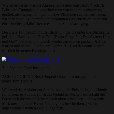
Wie zu erwarten war die Anreise lange aber entspannt. Nach 7h
Fahrt am Campground angekommen war es bereits ein wenig
dunkel, also schnell ein gemütliches Plätzchen suchen, aufbauen,
zur Incription. Außerdem den bekannten Gesichtern drum herum
ein schnelles „Hallo“ bevor es in den Schlafsack ging.
Der Erste Tag beginnt mit Ausladen…. die bis unter die Dachkante
geladene Karre vom „Geraffel“ (Event Slang für „Des Skaters Hab
und Gut“) befreien und gleich wieder zusammen packen. Ach ja,
Kaffee und Müsli… vor allem Kaffee!!!!! Und das dank Volker
fürstlich im neuen Eventshelter ;)
The Shelter | Foto: Instagram
ACHTUNG!!! Die Busse hupen! Geraffel schnappen und auf
geht’s zum Track!!
Während der Anfahrt zur Strecke steigt der Puls leicht, die Hände
schwitzen, es kommt ein flaues Gefühl im Magen auf sobald die
Busse sich die ersten Kehren nach oben schrauben… So würde
Miri, unser tapferer Event-Neuling , es beschreiben :) Oben
angekommen stellten zwei Dinge fest: