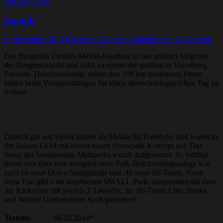
Uncategorized
Damüls
9. November 2013
Kiwistore Academy Administrator
1 Comment
Das Bergreich Damüls-Mellau-Faschina ist das größten Skigebiet
des Bregenzerwald und zählt zu einem der größten in Vorarlberg.
Einsame Tiefschneehänge neben den 109 km markierten Pisten
bieten beste Voraussetzungen für einen abwechslungsreichen Tag im
Schnee.
Damüls gilt seit vielen Jahren als Mekka für Freestyler und wartet in
der Saison 13/14 mit einem neuen Snowpark Konzept auf. Das
Setup des bestehenden Mainparks wurde aufgewertet. So verfügt
dieser nun über eine komplett neue Park-Beschneiungsanlage wie
auch 6x neue Down/Straightrails und 4x neue Jib Tubes. Noch
mehr Fun gibt´s im nagelneuen SMALL-Park, ausgestattet mit einer
3er Kickerline mit jeweils 2 Takeoffs, 3er Jib-Tubes Line, Banks
und Waves! Grenzenloser Spaß garantiert!
Datum:
08.02.2014*