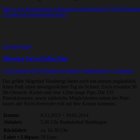
http://www.kleinezeitung.at/kaernten/voelkermarkt/5074534/Skatebo
75-kmh-den-Seebergsattel-runter
Uncategorized
Silvretta Nova/Golm Alm
9. November 2013
Kiwistore Academy Administrator
1 Comment
Das größte Skigebiet Voralbergs bietet euch mit seinem unglaublich
fetten Park einen unvergesslichen Tag im Schnee. Euch erwarten 50
Jib-Obstacle, Kicker und eine 120m lange Pipe. Die 155
Pistenkilometer, sowie zahlreiche Möglichkeiten neben der Piste.
lassen alle Nicht-Freestyler voll auf Ihre Kosten kommen.
Datum:
8.12.2013 + 19.01.2014
Abfahrt:
5.00 Uhr Busbahnhof Reutlingen
Rückfahrt:
ca. 16.30 Uhr
Fahrt + Liftpass:
59 Euro