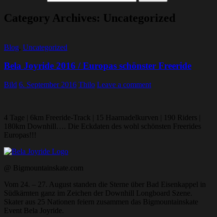
Category Archives: Uncategorized
Blog
,
Uncategorized
Bela Joyride 2016 / Europas schönster Freeride
Bild
6. September 2016
Thilo
Leave a comment
4 Tage | 6km Freeride-Track | 15 Haarnadelkurven | 190 Riders |
180km Downhill…. Die Eckdaten des wohl schönsten Freerides
Europas!!!
@ Bigmountainskate.com
Vom 24. – 27. August standen die Sterne über Bad Eisenkappel in
Südkärnten ganz im Zeichen der Downhill Longboard Szene.
Skater aus 25 Nationen feiern zusammen das Bigmountainskate
Event Bela Joyride.