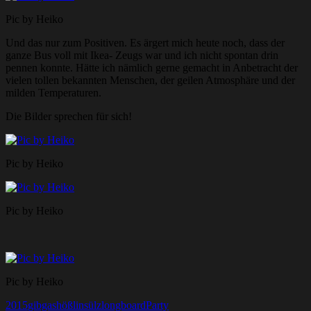
Pic by Heiko
Und das nur zum Positiven. Es ärgert mich heute noch, dass der
ganze Bus voll mit Ikea- Zeugs war und ich nicht spontan drin
pennen konnte. Hätte ich nämlich gerne gemacht in Anbetracht der
vielen tollen bekannten Menschen, der geilen Atmosphäre und der
milden Temperaturen.
Die Bilder sprechen für sich!
Pic by Heiko
Pic by Heiko
Pic by Heiko
2015
gibgas
hößlinsülz
longboard
Party