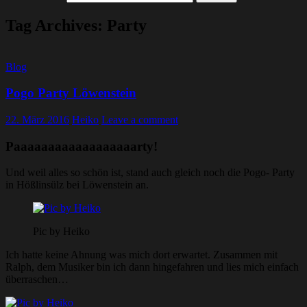
Tag Archives: Party
Blog
Pogo Party Löwenstein
22. März 2016
Heiko
Leave a comment
Paaaaaaaaaaaaaaaaaarty!
Und weil alles so schön ist, stand auch gleich noch die Pogo- Party
in Hößlinsülz bei Löwenstein an.
Pic by Heiko
Ich hatte keine Ahnung was mich dort erwartet. Zusammen mit
Ralph, dem Musiker bin ich dann hingefahren und lies mich einfach
überraschen…